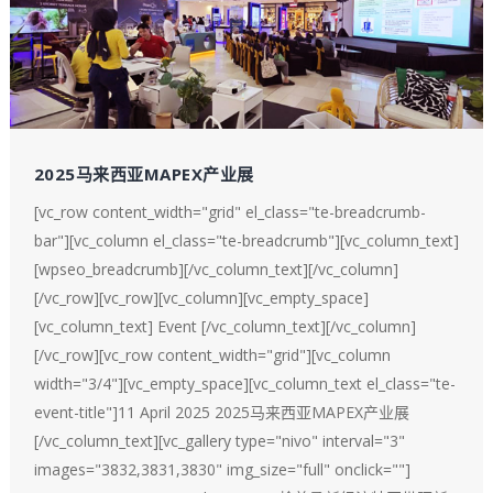
2025马来西亚MAPEX产业展
[vc_row content_width="grid" el_class="te-breadcrumb-
bar"][vc_column el_class="te-breadcrumb"][vc_column_text]
[wpseo_breadcrumb][/vc_column_text][/vc_column]
[/vc_row][vc_row][vc_column][vc_empty_space]
[vc_column_text] Event [/vc_column_text][/vc_column]
[/vc_row][vc_row content_width="grid"][vc_column
width="3/4"][vc_empty_space][vc_column_text el_class="te-
event-title"]11 April 2025 2025马来西亚MAPEX产业展
[/vc_column_text][vc_gallery type="nivo" interval="3"
images="3832,3831,3830" img_size="full" onclick=""]