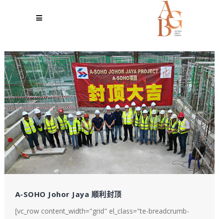
A-SOHO Johor Jaya 顺利封顶
[vc_row content_width="grid" el_class="te-breadcrumb-