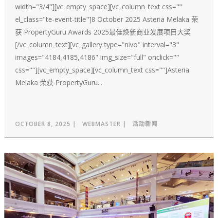
width="3/4"][vc_empty_space][vc_column_text css=""
el_class="te-event-title"]8 October 2025 Asteria Melaka 荣
获 PropertyGuru Awards 2025最佳焕新商业发展项目大奖
[/vc_column_text][vc_gallery type="nivo" interval="3"
images="4184,4185,4186" img_size="full" onclick=""
css=""][vc_empty_space][vc_column_text css=""]Asteria
Melaka 荣获 PropertyGuru...
OCTOBER 8, 2025
WEBMASTER
活动新闻