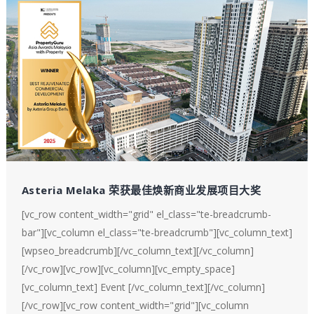
Asteria Melaka 荣获最佳焕新商业发展项目大奖
[vc_row content_width="grid" el_class="te-breadcrumb-
bar"][vc_column el_class="te-breadcrumb"][vc_column_text]
[wpseo_breadcrumb][/vc_column_text][/vc_column]
[/vc_row][vc_row][vc_column][vc_empty_space]
[vc_column_text] Event [/vc_column_text][/vc_column]
[/vc_row][vc_row content_width="grid"][vc_column